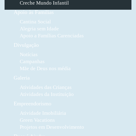
Creche Mundo Infantil
Apoio às Familias
Cantina Social
Alegria sem Idade
Apoio a Famílias Carenciadas
Divulgação
Notícias
Campanhas
Mãe de Deus nos média
Galeria
Atividades das Crianças
Atividades da Instituição
Empreendorismo
Atividade Imobiliária
Green Vacations
Projetos em Desenvolvimento