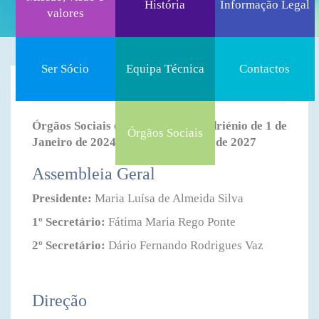
História
Informação Legal
valores
Ser Sócio
Equipa Técnica
Contactos
Órgãos Sociais
Órgãos Sociais eleitos para o Quadriénio de 1 de
Órgãos Sociais
Janeiro de 2024 a 31 de Dezembro de 2027
Assembleia Geral
Presidente:
Maria Luísa de Almeida Silva
1º Secretário:
Fátima Maria Rego Ponte
2º Secretário:
Dário Fernando Rodrigues Vaz
Direção